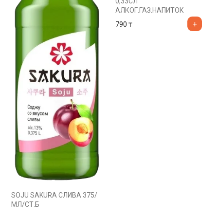
0,33СЛ
АЛКОГ.ГАЗ.НАПИТОК
790
₸
SOJU SAKURA СЛИВА 375/
МЛ/СТ.Б