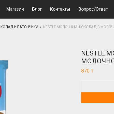
et Giriş
betcup giriş
Магазин
Блог
Контакты
Вопрос/Ответ
КОЛАД И БАТОНЧИКИ
/
NESTLE МОЛОЧНЫЙ ШОКОЛАД С МОЛОЧ
NESTLE 
МОЛОЧНО
870
₸