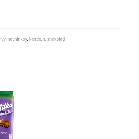
nyy
,
nachinkoy
,
Nestle
,
s
,
shokolad