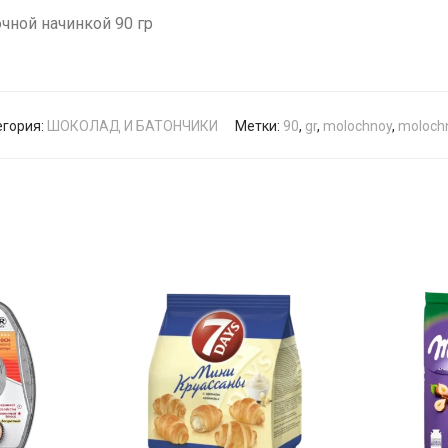
чной начинкой 90 гр
егория:
ШОКОЛАД И БАТОНЧИКИ
Метки:
90
,
gr
,
molochnoy
,
moloch