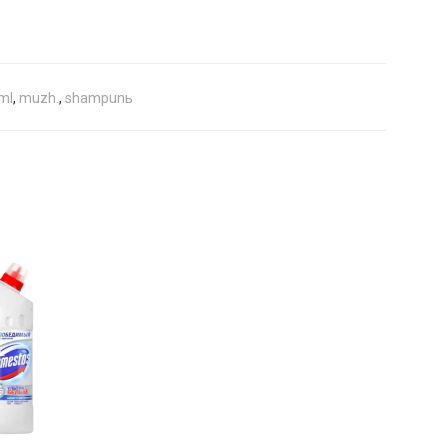
ml
,
muzh.
,
shampunь