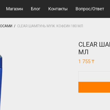
 Giriş
Jojobet Giriş
bigboss
Магазин
Блог
Контакты
Вопрос/Ответ
ЛОСАМИ
/
CLEAR ШАМПУНЬ МУЖ. КОФЕИН 180 МЛ
CLEAR ША
МЛ
1 755
₸