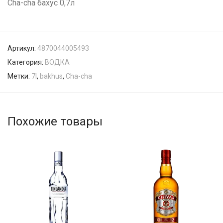
Cha-cha бахус 0,7л
Артикул:
4870044005493
Категория:
ВОДКА
Метки:
7l
,
bakhus
,
Cha-cha
Похожие товары