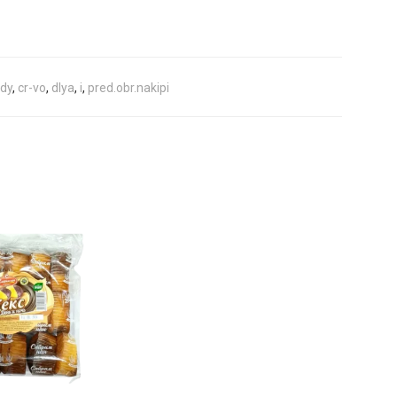
dy
,
cr-vo
,
dlya
,
i
,
pred.obr.nakipi