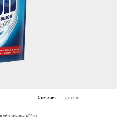
Описание
Детали
д.обр.накипи 400гр