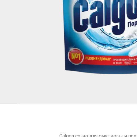
Calgon cр-во для cмяг.воды и пре