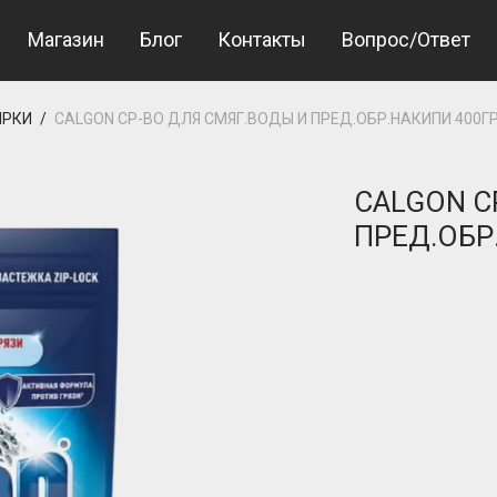
rkiye
Betcio
Магазин
Блог
Контакты
Вопрос/Ответ
ИРКИ
/
CALGON CР-ВО ДЛЯ CМЯГ.ВОДЫ И ПРЕД.ОБР.НАКИПИ 400Г
CALGON C
ПРЕД.ОБР