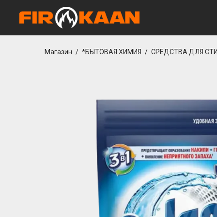
tcio
cratosroyal giriş
Grandpashabet Giriş
JOJOBET GİRİŞLERİ
Casibom Tü
Магазин
/
*БЫТОВАЯ ХИМИЯ
/
СРЕДСТВА ДЛЯ СТ