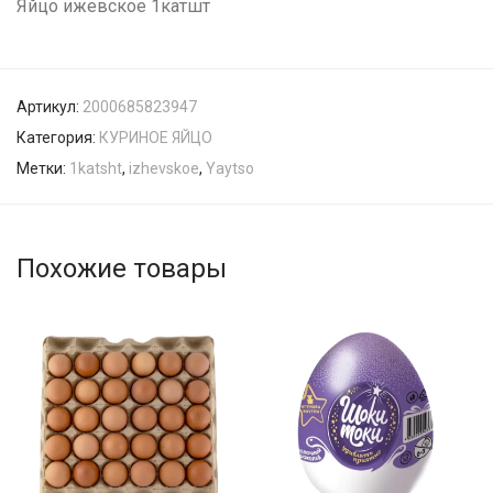
Яйцо ижевское 1катшт
Артикул:
2000685823947
Категория:
КУРИНОЕ ЯЙЦО
Метки:
1katsht
,
izhevskoe
,
Yaytso
Похожие товары