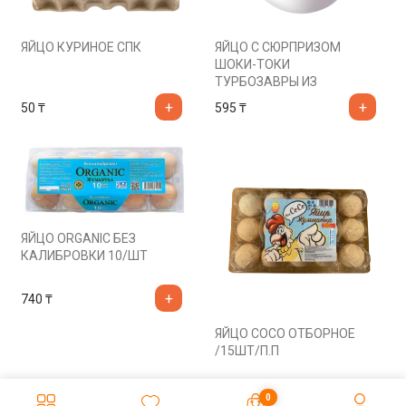
ЯЙЦО КУРИНОЕ СПК
ЯЙЦО С СЮРПРИЗОМ
ШОКИ-ТОКИ
ТУРБОЗАВРЫ ИЗ
МОЛОЧ.ШОК 20ГР
50
₸
595
₸
ЯЙЦО ORGANIC БЕЗ
КАЛИБРОВКИ 10/ШТ
740
₸
ЯЙЦО СОСО ОТБОРНОЕ
/15ШТ/П.П
1 250
₸
0