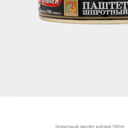
Шпротный паштет кублей 160гр