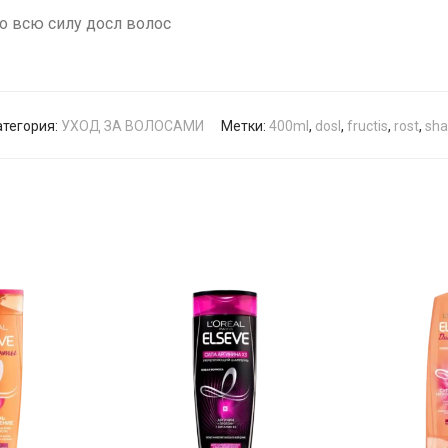
во всю силу досл волос
атегория:
УХОД ЗА ВОЛОСАМИ
Метки:
400ml
,
dosl
,
fructis
,
rost
,
sh