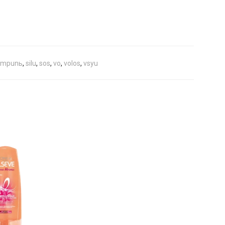
ampunь
,
silu
,
sos
,
vo
,
volos
,
vsyu