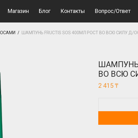
et Giriş
betine giriş
Jojobet Giriş
Магазин
Блог
Контакты
Вопрос/Ответ
ЛОСАМИ
/
ШАМПУНЬ FRUCTIS SOS 400МЛ РОСТ ВО ВСЮ СИЛУ Д/О
ШАМПУНЬ 
ВО ВСЮ С
2 415
₸