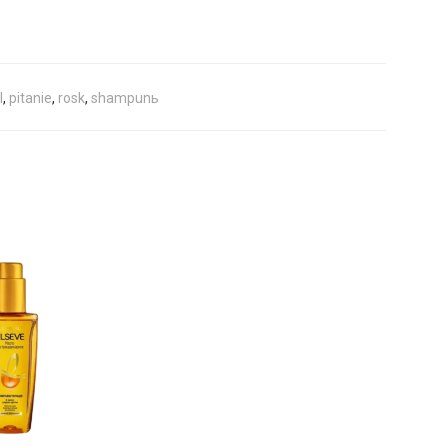
l
,
pitanie
,
rosk
,
shampunь