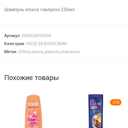
Шампунь elseve гиалурон 250мл
Артикул:
3600524029494
Категория:
УХОД ЗА ВОЛОСАМИ
Метки:
250ml
,
elseve
,
gialuron
,
shampunь
Похожие товары
-
32
%