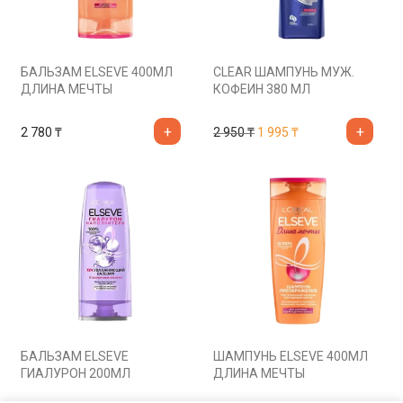
БАЛЬЗАМ ELSEVE 400МЛ
CLEAR ШАМПУНЬ МУЖ.
ДЛИНА МЕЧТЫ
КОФЕИН 380 МЛ
Первоначальная цена со
Текущая цена: 1 9
2 780
₸
2 950
₸
1 995
₸
БАЛЬЗАМ ELSEVE
ШАМПУНЬ ELSEVE 400МЛ
ГИАЛУРОН 200МЛ
ДЛИНА МЕЧТЫ