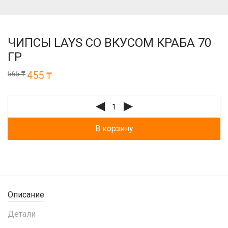
ЧИПСЫ LAYS СО ВКУСОМ КРАБА 70
ГР
Первоначальная
455
₸
Текущая
565
₸
цена
цена:
составляла
455 ₸.
565 ₸.
В корзину
Описание
Детали