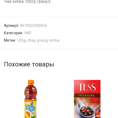
Чай simba 100гр гранул
Артикул:
4870002900655
Категория:
ЧАЙ
Метки:
100gr
,
chay
,
granul
,
simba
Похожие товары