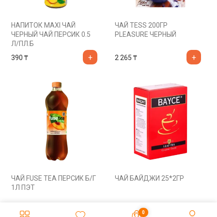
НАПИТОК MAXI ЧАЙ
ЧАЙ TESS 200ГР
ЧЕРНЫЙ ЧАЙ ПЕРСИК 0.5
PLEASURE ЧЕРНЫЙ
Л/ПЛ.Б
390
₸
2 265
₸
ЧАЙ FUSE TEA ПЕРСИК Б/Г
ЧАЙ БАЙДЖИ 25*2ГР
1Л ПЭТ
588
₸
500
₸
0