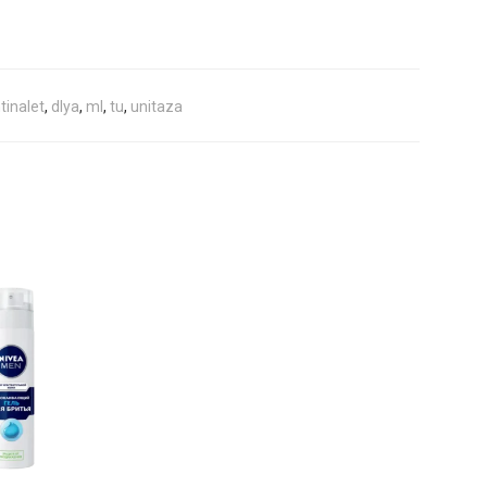
tinalet
,
dlya
,
ml
,
tu
,
unitaza