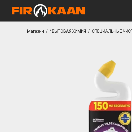
tcio
Casibom Güncel Giriş
betwoon giriş
Jojobet Giriş
Grandpashabet Giriş
Магазин
/
*БЫТОВАЯ ХИМИЯ
/
СПЕЦИАЛЬНЫЕ ЧИС