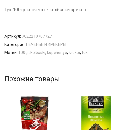
Тук 100гр копченые колбаски,крекер
Артикул:
7622210707727
Категория:
ПЕЧЕНЬЕ И КРЕКЕРЫ
Метки:
100gr
,
kolbaski
,
kopchenye
,
kreker
,
tuk
Похожие товары