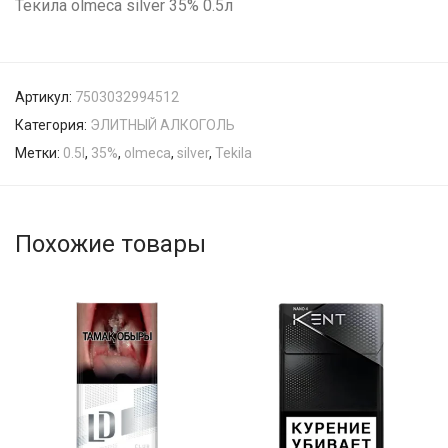
Текила olmeca silver 35% 0.5л
Артикул:
7503032994512
Категория:
ЭЛИТНЫЙ АЛКОГОЛЬ
Метки:
0.5l
,
35%
,
olmeca
,
silver
,
Tekila
Похожие товары