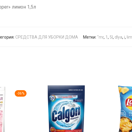
oper» лимон 1,5л
егория:
СРЕДСТВА ДЛЯ УБОРКИ ДОМА
Метки:
"mr
,
1
,
5l
,
dlya
,
i
,
li
-
36
%