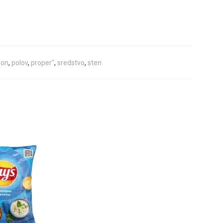
mon
,
polov
,
proper"
,
sredstvo
,
sten