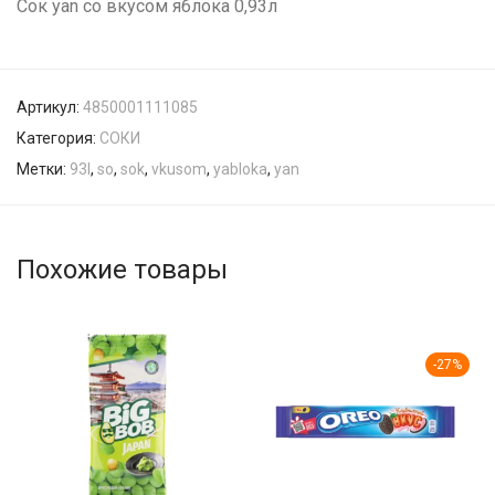
Сок yan со вкусом яблока 0,93л
Артикул:
4850001111085
Категория:
СОКИ
Метки:
93l
,
so
,
sok
,
vkusom
,
yabloka
,
yan
Похожие товары
-
27
%