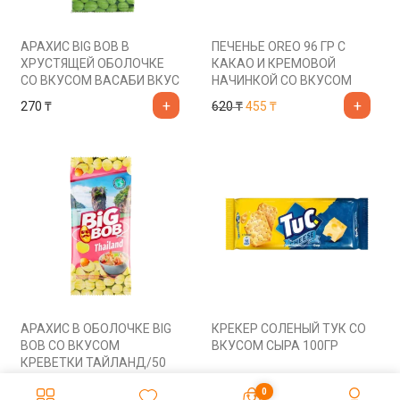
АРАХИС BIG BOB В
ПЕЧЕНЬЕ OREO 96 ГР С
ХРУСТЯЩЕЙ ОБОЛОЧКЕ
КАКАО И КРЕМОВОЙ
СО ВКУСОМ ВАСАБИ ВКУС
НАЧИНКОЙ СО ВКУСОМ
ЯПОНИИ 50ГР
КЛУБНИКИ
Первоначальная цена сос
Текущая цена: 455 ₸.
270
₸
620
₸
455
₸
АРАХИС В ОБОЛОЧКЕ BIG
КРЕКЕР СОЛЕНЫЙ ТУК СО
BOB СО ВКУСОМ
ВКУСОМ СЫРА 100ГР
КРЕВЕТКИ ТАЙЛАНД/50
ГР/П.П
270
₸
595
₸
0