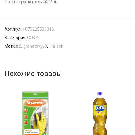
Сок ni гранатовый0,2 л
Артикул:
4870225521316
Категория:
СОКИ
Метки:
2
,
granatovyy0
,
l
,
ni
,
sok
Похожие товары