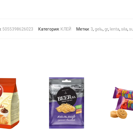
:
5055398626023
Категория:
КЛЕЙ
Метки:
3
,
gelь
,
gr
,
lenta
,
sila
,
su