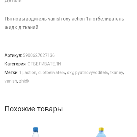
Детали
Пятновыводитель vanish oxy action 1л отбеливатель
жидк д тканей
Артикул:
5900627027136
Категория:
ОТБЕЛИВАТЕЛИ
Метки:
1l
,
action
,
d
,
otbelivatelь
,
oxy
,
pyatnovyvoditelь
,
tkaney
,
vanish
,
zhidk
Похожие товары