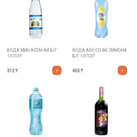
ВОДА МИН АСЕМ АЙ Б/Г
ВОДА ASU СО ВК ЛИМОНА
1Л ПЭТ
Б/Г 1Л ПЭТ
313
₸
455
₸