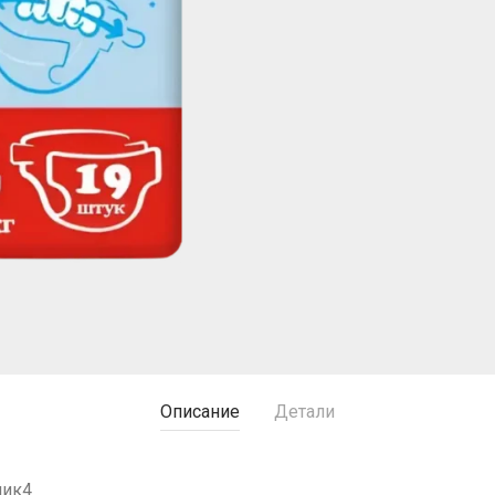
Описание
Детали
чик4