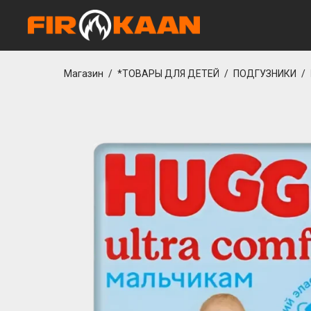
o
casibom giriş
casibom giriş
grandpashabet
Jojobet Giriş
Casibom Güncel 
Магазин
/
*ТОВАРЫ ДЛЯ ДЕТЕЙ
/
ПОДГУЗНИКИ
/