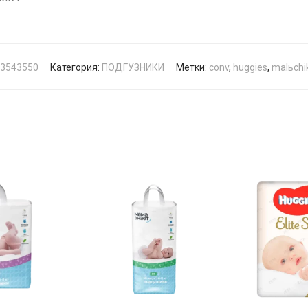
3543550
Категория:
ПОДГУЗНИКИ
Метки:
conv
,
huggies
,
malьchi