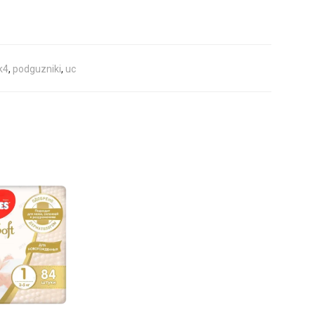
k4
,
podguzniki
,
uc