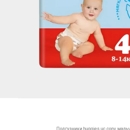
Подгузники huggies uc conv маль