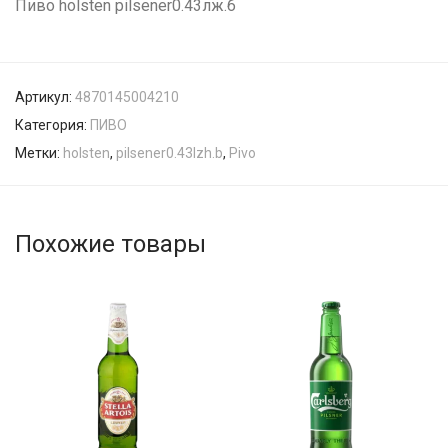
Пиво holsten pilsener0.43лж.б
Артикул:
4870145004210
Категория:
ПИВО
Метки:
holsten
,
pilsener0.43lzh.b
,
Pivo
Похожие товары