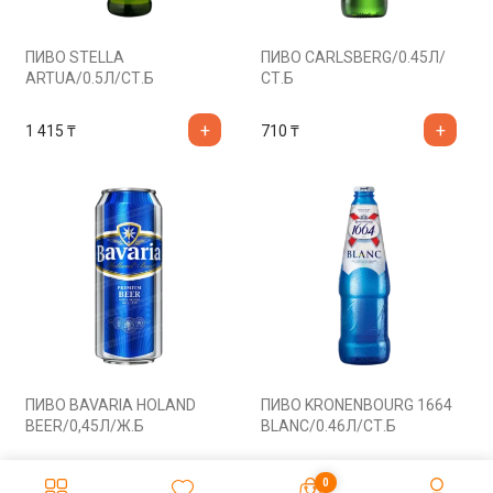
ПИВО STELLA
ПИВО CARLSBERG/0.45Л/
ARTUA/0.5Л/СТ.Б
СТ.Б
1 415
₸
710
₸
ПИВО BAVARIA HOLAND
ПИВО KRONENBOURG 1664
BEER/0,45Л/Ж.Б
BLANC/0.46Л/СТ.Б
680
₸
775
₸
0