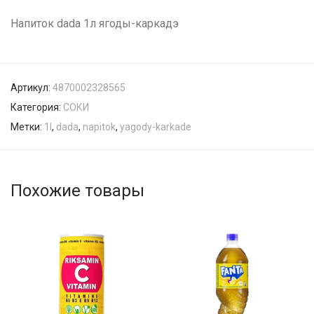
Напиток dada 1л ягоды-каркадэ
Артикул:
4870002328565
Категория:
СОКИ
Метки:
1l
,
dada
,
napitok
,
yagody-karkade
Похожие товары