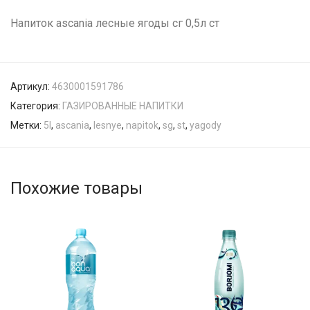
Напиток ascania лесные ягоды сг 0,5л ст
Артикул:
4630001591786
Категория:
ГАЗИРОВАННЫЕ НАПИТКИ
Метки:
5l
,
ascania
,
lesnye
,
napitok
,
sg
,
st
,
yagody
Похожие товары