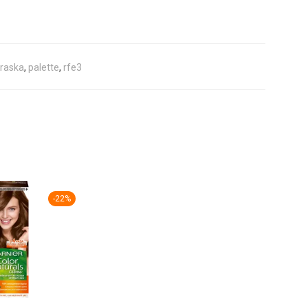
raska
,
palette
,
rfe3
-
22
%