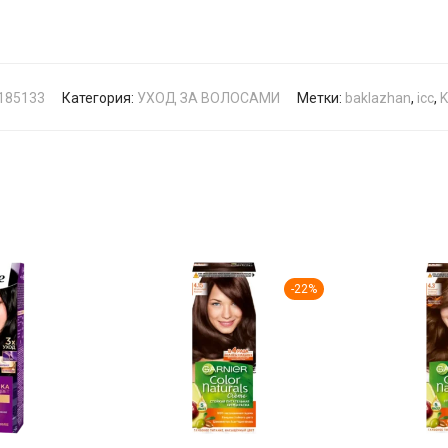
185133
Категория:
УХОД ЗА ВОЛОСАМИ
Метки:
baklazhan
,
icc
,
K
-
22
%