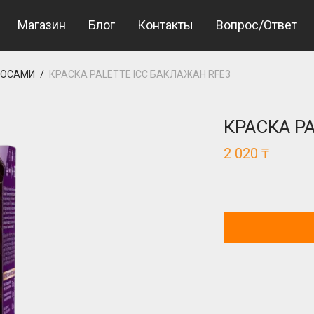
et Giriş
bigboss
Магазин
Блог
Контакты
Вопрос/Ответ
ЛОСАМИ
/
КРАСКА PALETTE ICC БАКЛАЖАН RFE3
КРАСКА P
2 020
₸