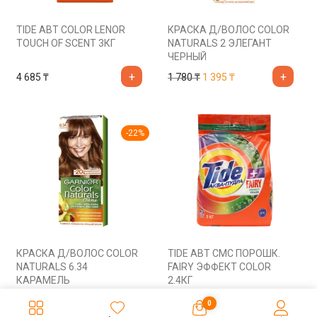
TIDE АВТ COLOR LENOR
КРАСКА Д/ВОЛОС COLOR
TOUCH OF SCENT 3КГ
NATURALS 2 ЭЛЕГАНТ
ЧЕРНЫЙ
Первоначальная цена со
Текущая цена: 1 3
4 685
₸
1 780
₸
1 395
₸
-
22
%
КРАСКА Д/ВОЛОС COLOR
TIDE АВТ СМС ПОРОШК.
NATURALS 6.34
FAIRY ЭФФЕКТ COLOR
КАРАМЕЛЬ
2.4КГ
Первоначальная цена составляла 1 780 ₸.
Текущая цена: 1 395 ₸.
1 780
₸
1 395
₸
4 685
₸
0