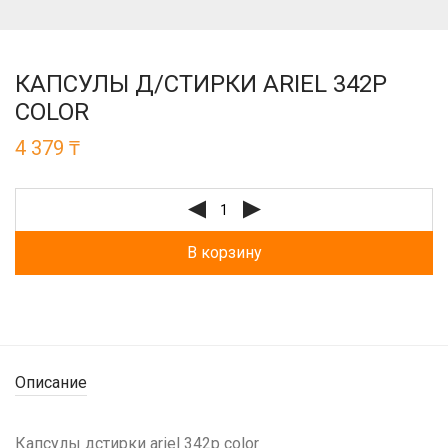
КАПСУЛЫ Д/СТИРКИ ARIEL 342Р
COLOR
4 379
₸
В корзину
Описание
Капсулы дстирки ariel 342р color