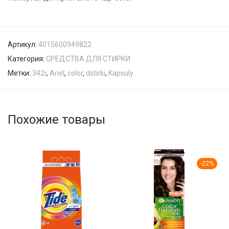
Артикул:
4015600949822
Категория:
СРЕДСТВА ДЛЯ СТИРКИ
Метки:
342r
,
Ariel
,
color
,
dstirki
,
Kapsuly
Похожие товары
-
22
%