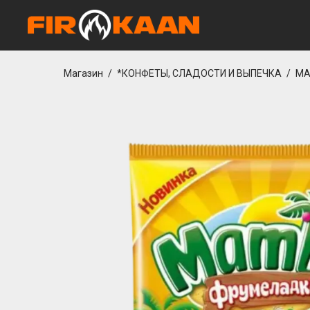
betcio
casibom giriş
grandpashabet
Jojobet Giriş
Casibom Güncel Giriş
Joj
Магазин
/
*КОНФЕТЫ, СЛАДОСТИ И ВЫПЕЧКА
/
МА