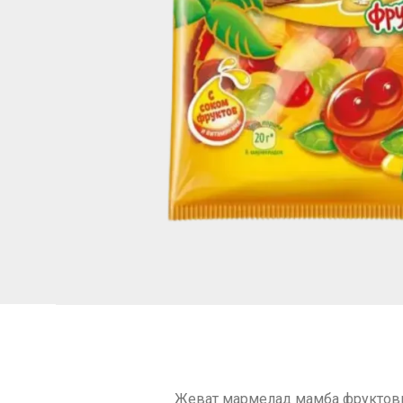
Жеват мармелад мамба фруктов