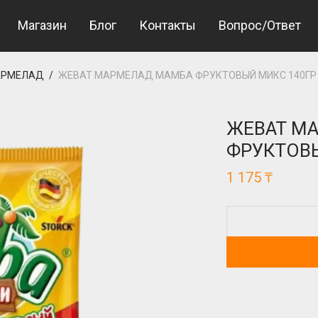
obet Giriş
bahsegel giriş
Jojobet Giriş
Магазин
Блог
Контакты
Вопрос/Ответ
РМЕЛАД
/
ЖЕВАТ МАРМЕЛАД МАМБА ФРУКТОВЫЙ МИКС 140ГР
ЖЕВАТ М
ФРУКТОВЫ
1 175
₸