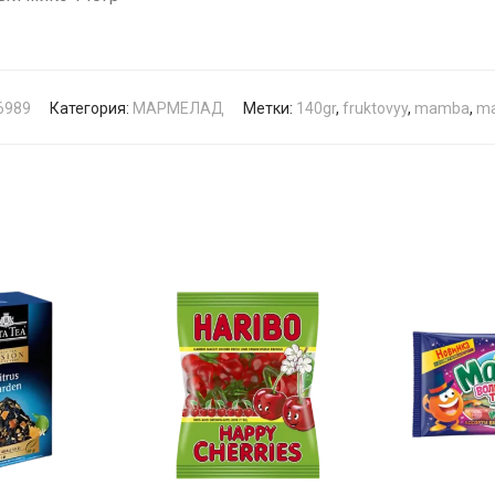
6989
Категория:
МАРМЕЛАД
Метки:
140gr
,
fruktovyy
,
mamba
,
ma