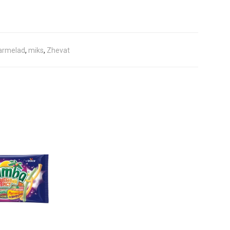
rmelad
,
miks
,
Zhevat