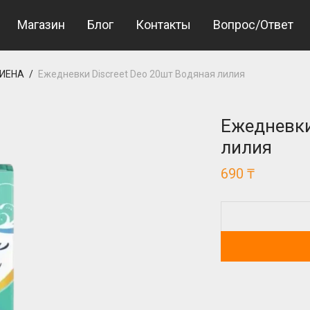
t Giriş
grandpashabet giriş
Jojobet Giriş
Магазин
Блог
Контакты
Вопрос/Ответ
ГИЕНА
/
Ежедневки Discreet Deo 20шт Водяная лилия
Ежедневки
лилия
690
₸