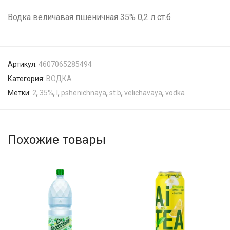
Водка величавая пшеничная 35% 0,2 л ст.б
Артикул:
4607065285494
Категория:
ВОДКА
Метки:
2
,
35%
,
l
,
pshenichnaya
,
st.b
,
velichavaya
,
vodka
Похожие товары