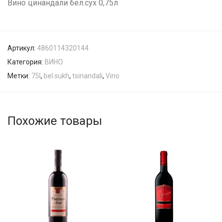
Вино цинандали бел.сух 0,75л
Артикул:
4860114320144
Категория:
ВИНО
Метки:
75l
,
bel.sukh
,
tsinandali
,
Vino
Похожие товары