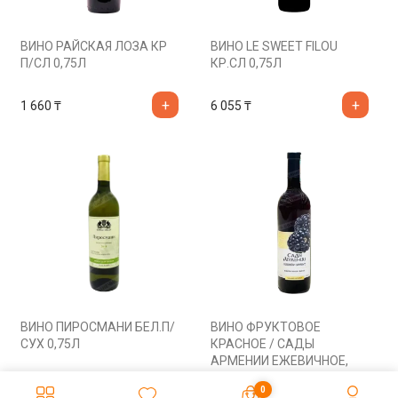
ВИНО РАЙСКАЯ ЛОЗА КР
ВИНО LE SWEET FILOU
П/СЛ 0,75Л
КР.СЛ 0,75Л
1 660
₸
6 055
₸
ВИНО ПИРОСМАНИ БЕЛ.П/
ВИНО ФРУКТОВОЕ
СУХ 0,75Л
КРАСНОЕ / САДЫ
АРМЕНИИ ЕЖЕВИЧНОЕ,
0,75Л
3 130
₸
4 215
₸
0