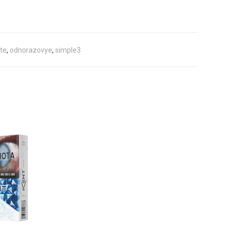
tte
,
odnorazovye
,
simple3