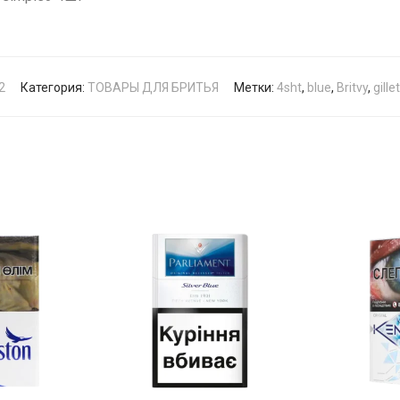
2
Категория:
ТОВАРЫ ДЛЯ БРИТЬЯ
Метки:
4sht
,
blue
,
Britvy
,
gille