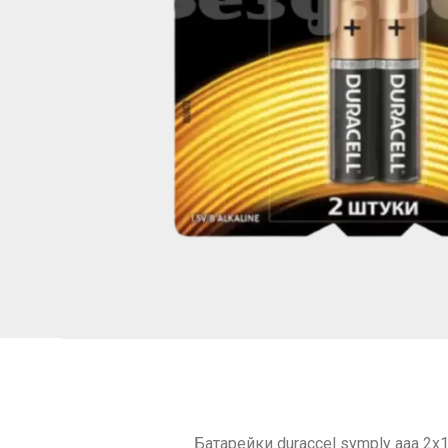
Батарейки duraccel symply aaa 2x