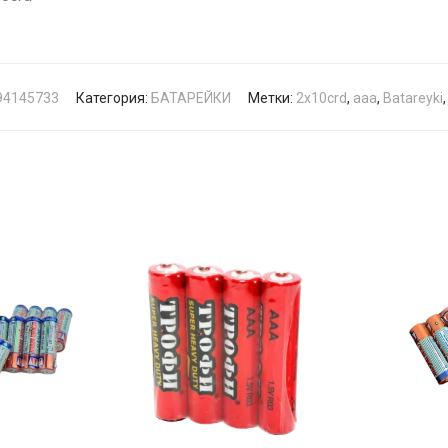
94145733
Категория:
БАТАРЕЙКИ
Метки:
2x10crd
,
aaa
,
Batareyki