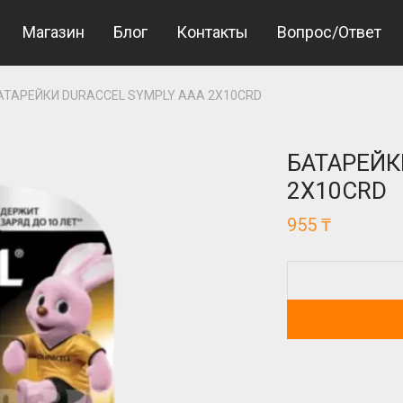
 Giriş
Jojobet Giriş
bigboss
Магазин
Блог
Контакты
Вопрос/Ответ
АТАРЕЙКИ DURACCEL SYMPLY AAA 2X10CRD
БАТАРЕЙК
2X10CRD
955
₸