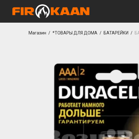
cio
casibom giriş
casibom giriş
grandpashabet
Jojobet Giriş
Casibom Güncel
Магазин
/
*ТОВАРЫ ДЛЯ ДОМА
/
БАТАРЕЙКИ
/
Б