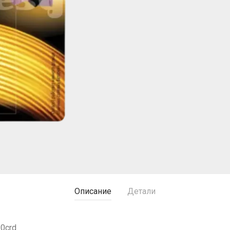
Описание
Детали
10crd