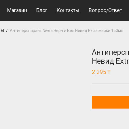
el Giriş
Jojobet Giriş
Магазин
Блог
Контакты
Вопрос/Ответ
ТЫ
/
Антиперспирант Nivea Черн и Бел Невид Extra марки 150мл
Антиперсп
Невид Ext
2 295
₸