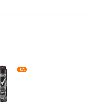
-
32
%