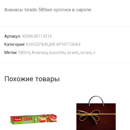
Ананасы lorado 580мл кусочки в сиропе
Артикул:
4008638112016
Категория:
КОНСЕРВАЦИЯ ФРУКТОВАЯ
Метки:
580ml
,
Ananasy
,
kusochki
,
lorado
,
sirope
,
v
Похожие товары