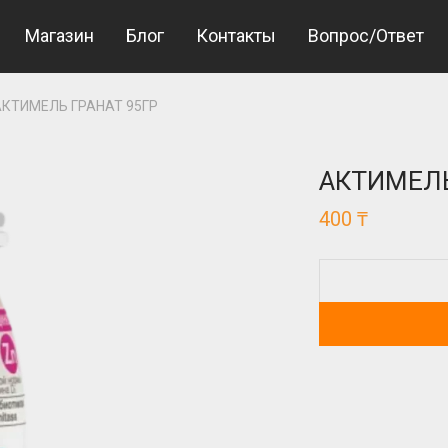
ş
Jojobet Giriş
bigboss
Магазин
Блог
Контакты
Вопрос/Ответ
АКТИМЕЛЬ ГРАНАТ 95ГР
АКТИМЕЛЬ
400
₸