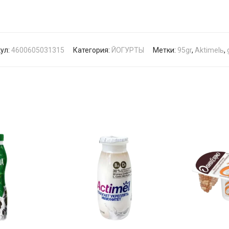
ул:
4600605031315
Категория:
ЙОГУРТЫ
Метки:
95gr
,
Aktimelь
,