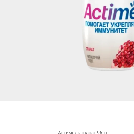
Актимель гранат 95гр