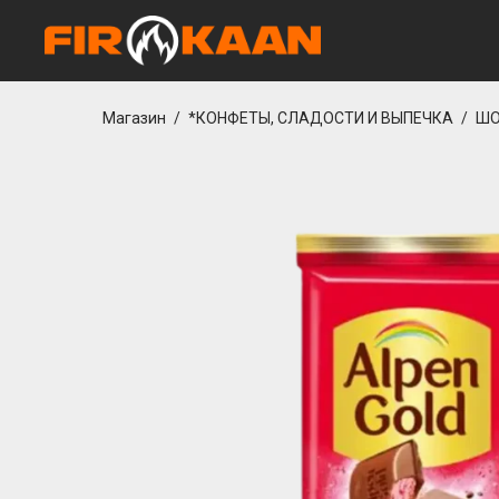
etcio
casibom giriş
grandpashabet
Jojobet Giriş
Casibom Güncel Giriş
Jojo
Магазин
/
*КОНФЕТЫ, СЛАДОСТИ И ВЫПЕЧКА
/
ШО