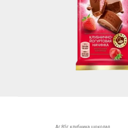
Аг 85г клубника шоколад