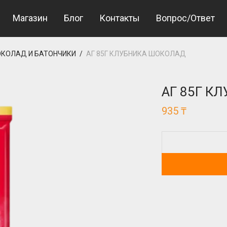
bet Giriş
bahsegel giriş
Магазин
Блог
Контакты
Вопрос/Ответ
КОЛАД И БАТОНЧИКИ
/
АГ 85Г КЛУБНИКА ШОКОЛАД
АГ 85Г К
935
₸