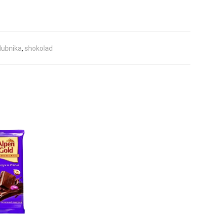
lubnika
,
shokolad