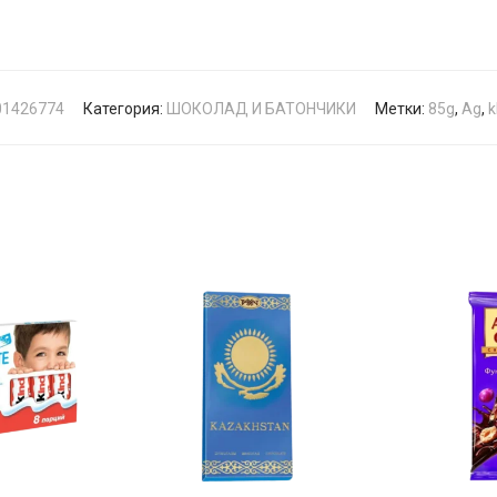
01426774
Категория:
ШОКОЛАД И БАТОНЧИКИ
Метки:
85g
,
Ag
,
k