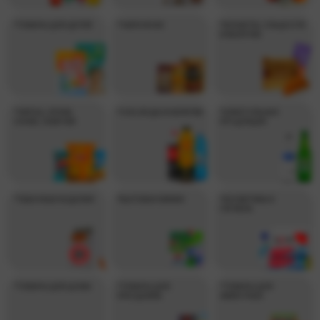
*ТОВАРЫ ДЛЯ ДЕТЕЙ
*ЧАЙ И КОФЕ
*КОНФЕТЫ, СЛАДОСТИ
И ВЫПЕЧКА
*ЧИПСЫ, ОРЕХИ,
*СОК, ВОДА И НАПИТКИ
*АЛКОГОЛЬНАЯ
СНЭКИ, СЕМЕЧКИ
ПРОДУКЦИЯ
*ТАБАЧНЫЕ ИЗДЕЛИЯ
*БЫТОВАЯ ХИМИЯ
*КОСМЕТИКА И
ГИГИЕНА
*ТОВАРЫ ДЛЯ ДОМА
*ТОВАРЫ ДЛЯ
*ТОВАРЫ ДЛЯ
ПРАЗДНИКА
ЖИВОТНЫХ