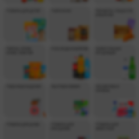
*ТОВАРЫ ДЛЯ ДЕТЕЙ
*ЧАЙ И КОФЕ
*КОНФЕТЫ, СЛАДОСТИ
И ВЫПЕЧКА
*ЧИПСЫ, ОРЕХИ,
*СОК, ВОДА И НАПИТКИ
*АЛКОГОЛЬНАЯ
СНЭКИ, СЕМЕЧКИ
ПРОДУКЦИЯ
*ТАБАЧНЫЕ ИЗДЕЛИЯ
*БЫТОВАЯ ХИМИЯ
*КОСМЕТИКА И
ГИГИЕНА
*ТОВАРЫ ДЛЯ ДОМА
*ТОВАРЫ ДЛЯ
*ТОВАРЫ ДЛЯ
ПРАЗДНИКА
ЖИВОТНЫХ