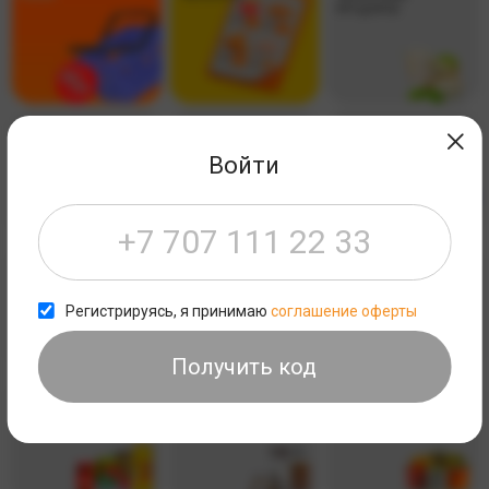
ПРОДУКТЫ
*КОЛБАСНЫЕ
*ЗАМОРОЖЕННЫЕ
*ПОЛУФАБРИКАТЫ ИЗ
ИЗДЕЛИЯ, СЫРЫ И
ПРОДУКТЫ
РЫБЫ И
ЯЙЦА
МОРЕПРОДУКТОВ
Войти
*ХЛЕБО БУЛОЧНЫЕ
*БАКАЛЕЯ
*МАКАРОНЫ, МУКА И
ИЗДЕЛИЯ
КРУПЫ
Регистрируясь, я принимаю
соглашение оферты
Получить код
*МАСЛО И СОУСЫ
*СОЛЬ, САХАР И
*КОНСЕРВЫ
СПЕЦИИ