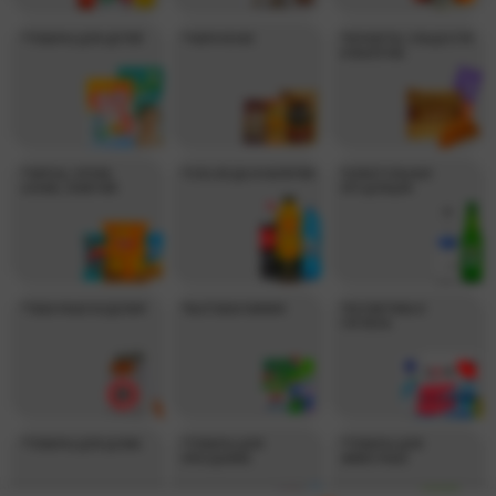
*ТОВАРЫ ДЛЯ ДЕТЕЙ
*ЧАЙ И КОФЕ
*КОНФЕТЫ, СЛАДОСТИ
И ВЫПЕЧКА
*ЧИПСЫ, ОРЕХИ,
*СОК, ВОДА И НАПИТКИ
*АЛКОГОЛЬНАЯ
СНЭКИ, СЕМЕЧКИ
ПРОДУКЦИЯ
*ТАБАЧНЫЕ ИЗДЕЛИЯ
*БЫТОВАЯ ХИМИЯ
*КОСМЕТИКА И
ГИГИЕНА
*ТОВАРЫ ДЛЯ ДОМА
*ТОВАРЫ ДЛЯ
*ТОВАРЫ ДЛЯ
ПРАЗДНИКА
ЖИВОТНЫХ