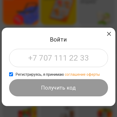
ПРОДУКТЫ
*КОЛБАСНЫЕ
*ЗАМОРОЖЕННЫЕ
*ПОЛУФАБРИКАТЫ ИЗ
ИЗДЕЛИЯ, СЫРЫ И
ПРОДУКТЫ
РЫБЫ И
ЯЙЦА
МОРЕПРОДУКТОВ
Войти
*ХЛЕБО БУЛОЧНЫЕ
*БАКАЛЕЯ
*МАКАРОНЫ, МУКА И
ИЗДЕЛИЯ
КРУПЫ
Регистрируясь, я принимаю
соглашение оферты
Получить код
*МАСЛО И СОУСЫ
*СОЛЬ, САХАР И
*КОНСЕРВЫ
СПЕЦИИ