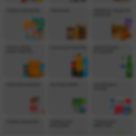
*ТОВАРЫ ДЛЯ ДЕТЕЙ
*ЧАЙ И КОФЕ
*КОНФЕТЫ, СЛАДОСТИ
И ВЫПЕЧКА
*ЧИПСЫ, ОРЕХИ,
*СОК, ВОДА И НАПИТКИ
*АЛКОГОЛЬНАЯ
СНЭКИ, СЕМЕЧКИ
ПРОДУКЦИЯ
*ТАБАЧНЫЕ ИЗДЕЛИЯ
*БЫТОВАЯ ХИМИЯ
*КОСМЕТИКА И
ГИГИЕНА
*ТОВАРЫ ДЛЯ ДОМА
*ТОВАРЫ ДЛЯ
*ТОВАРЫ ДЛЯ
ПРАЗДНИКА
ЖИВОТНЫХ