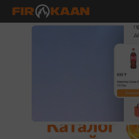
io
casibom giriş
casibom giriş
grandpashabet
Jojobet Giriş
Casibom Güncel 