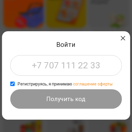
ПРОДУКТЫ
*КОЛБАСНЫЕ
*ЗАМОРОЖЕННЫЕ
*ПОЛУФАБРИКАТЫ ИЗ
ИЗДЕЛИЯ, СЫРЫ И
ПРОДУКТЫ
РЫБЫ И
ЯЙЦА
МОРЕПРОДУКТОВ
Войти
*ХЛЕБО БУЛОЧНЫЕ
*БАКАЛЕЯ
*МАКАРОНЫ, МУКА И
ИЗДЕЛИЯ
КРУПЫ
Регистрируясь, я принимаю
соглашение оферты
Получить код
*МАСЛО И СОУСЫ
*СОЛЬ, САХАР И
*КОНСЕРВЫ
СПЕЦИИ