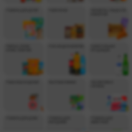
*ТОВАРЫ ДЛЯ ДЕТЕЙ
*ЧАЙ И КОФЕ
*КОНФЕТЫ, СЛАДОСТИ
И ВЫПЕЧКА
*ЧИПСЫ, ОРЕХИ,
*СОК, ВОДА И НАПИТКИ
*АЛКОГОЛЬНАЯ
СНЭКИ, СЕМЕЧКИ
ПРОДУКЦИЯ
*ТАБАЧНЫЕ ИЗДЕЛИЯ
*БЫТОВАЯ ХИМИЯ
*КОСМЕТИКА И
ГИГИЕНА
*ТОВАРЫ ДЛЯ ДОМА
*ТОВАРЫ ДЛЯ
*ТОВАРЫ ДЛЯ
ПРАЗДНИКА
ЖИВОТНЫХ